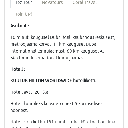
Tez Tour
Novatours
Coral Travel
Join UP!
Asukoht :
10 minuti kaugusel Dubai Mall kaubanduskeskusest,
metroojaama kõrval, 11 km kaugusel Dubai
International lennujaamast, 60 km kaugusel Al
Maktoum International lennujaamast.
Hotell :
KUULUB HILTON WORLDWIDE hotelliketti.
Hotell avati 2015.a.
Hotellikompleks koosneb ühest 6-korruselisest
hoonest.
Hotellis on kokku 181 numbrituba, kõik toad on ilma