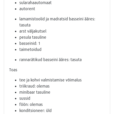
sularahaautomaat
autorent
lamamistoolid ja madratsid basseini ääres:
tasuta
arst väljakutsel
pesula tasuline
basseinid: 1
taimetoidud
rannarätikud basseini ääres: tasuta
Toas
tee ja kohvi valmistamise võimalus
triikraud: olemas
minibaar tasuline
sussid
föön: olemas
konditsioneer: üld