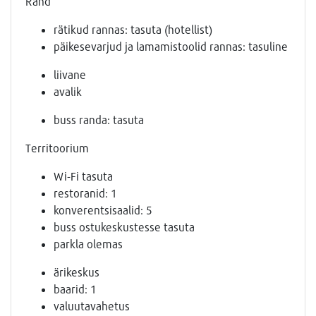
Rand
rätikud rannas: tasuta (hotellist)
päikesevarjud ja lamamistoolid rannas: tasuline
liivane
avalik
buss randa: tasuta
Territoorium
Wi-Fi tasuta
restoranid: 1
konverentsisaalid: 5
buss ostukeskustesse tasuta
parkla olemas
ärikeskus
baarid: 1
valuutavahetus