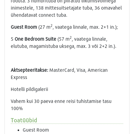
rõduta. 3 numbrituba on piiratud liikumisvõimega
inimestele, 138 mittesuitsetajate tuba, 36 omavahel
ühendatavat connect tuba.
2
Guest Room
(27 m
, vaatega linnale, max. 2+1 in.);
2
5
One Bedroom Suite
(57 m
, vaatega linnale,
elutuba, magamistuba uksega, max. 3 või 2+2 in.).
Aktsepteeritakse:
MasterCard, Visa, American
Express
Hotelli pildigalerii
Vahem kui 30 paeva enne reisi tuhistamise tasu
100%
Toatüübid
Guest Room