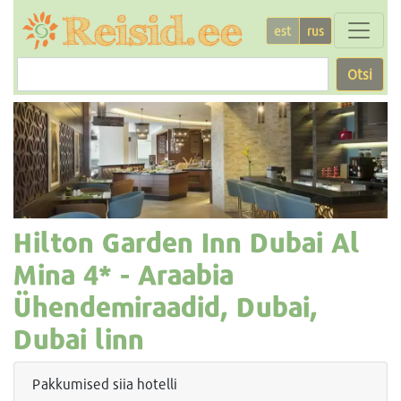
est
rus
Otsi
Hilton Garden Inn Dubai Al
Mina
4* -
Araabia
Ühendemiraadid, Dubai,
Dubai linn
Pakkumised siia hotelli