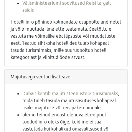
Välisministeeriumi soovitused Reisi targalt
saidis
Hotelli info põhineb kolmandate osapoolte andmetel
ja võib muutuda ilma ette teatamata. Seetõttu ei
vastuta me võimalike ebatäpsuste või muudatuste
eest. Teatud sihtkoha hotellides tuleb kohapeal
tasuda turismimaks, mille suurus sõltub hotelli
kategooriast ja viibitud ööde arvust.
Majutusega seotud lisateave
Dubais kehtib majutusteenustele turismimaks
,
mida tuleb tasuda majutusasutuses kohapeal
lisaks majutuse või reisipaketi hinnale.
oleme teinud endast oleneva et eelpool
toodud info oleks õige, kuid me ei saa
vastutada kui kohalikud omavalitsused või