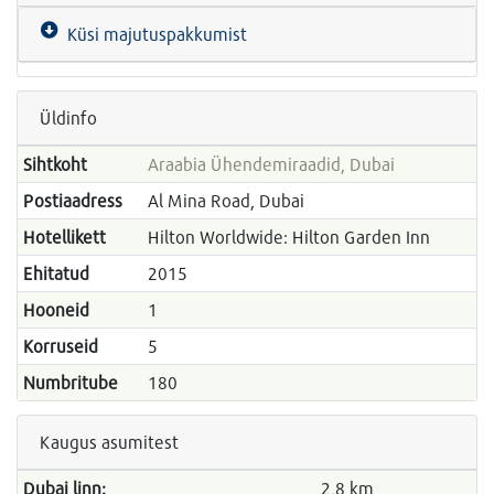
Küsi majutuspakkumist
Üldinfo
Sihtkoht
Araabia Ühendemiraadid, Dubai
Postiaadress
Al Mina Road, Dubai
Hotellikett
Hilton Worldwide: Hilton Garden Inn
Ehitatud
2015
Hooneid
1
Korruseid
5
Numbritube
180
Kaugus asumitest
Dubai linn:
2,8 km