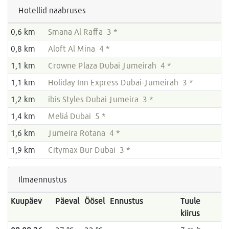
Hotellid naabruses
0,6 km
Smana Al Raffa 3 *
0,8 km
Aloft Al Mina 4 *
1,1 km
Crowne Plaza Dubai Jumeirah 4 *
1,1 km
Holiday Inn Express Dubai-Jumeirah 3 *
1,2 km
ibis Styles Dubai Jumeira 3 *
1,4 km
Meliá Dubai 5 *
1,6 km
Jumeira Rotana 4 *
1,9 km
Citymax Bur Dubai 3 *
Ilmaennustus
Kuupäev
Päeval
Öösel
Ennustus
Tuule
kiirus