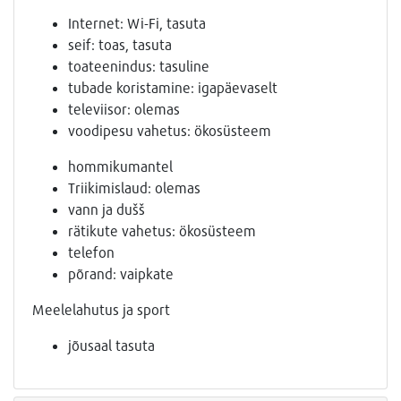
Internet: Wi-Fi, tasuta
seif: toas, tasuta
toateenindus: tasuline
tubade koristamine: igapäevaselt
televiisor: olemas
voodipesu vahetus: ökosüsteem
hommikumantel
Triikimislaud: olemas
vann ja dušš
rätikute vahetus: ökosüsteem
telefon
põrand: vaipkate
Meelelahutus ja sport
jõusaal tasuta