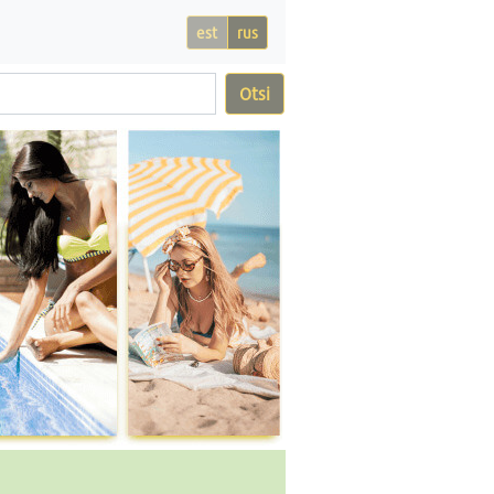
est
rus
Otsi