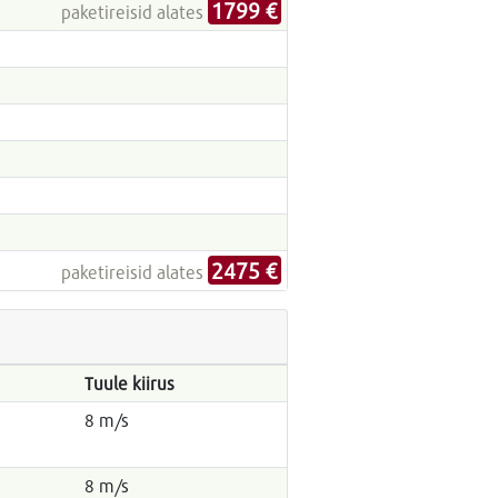
1799 €
paketireisid alates
2475 €
paketireisid alates
Tuule kiirus
8 m/s
8 m/s