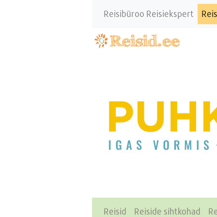
Reisibüroo Reisiekspert
Reis
Reisid
Reiside sihtkohad
Re