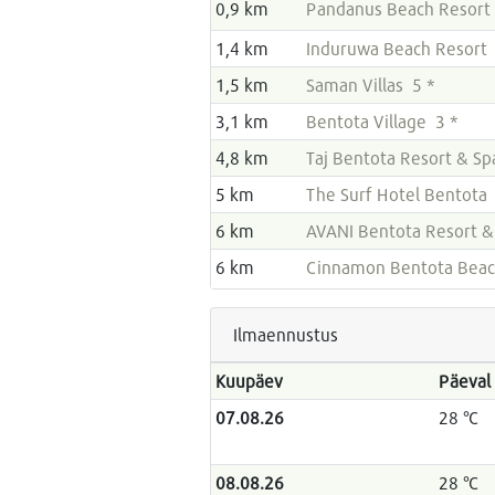
0,9 km
Pandanus Beach Resort 
1,4 km
Induruwa Beach Resort 
1,5 km
Saman Villas 5 *
3,1 km
Bentota Village 3 *
4,8 km
Taj Bentota Resort & Sp
5 km
The Surf Hotel Bentota 
6 km
AVANI Bentota Resort &
6 km
Cinnamon Bentota Beac
Ilmaennustus
Kuupäev
Päeval
07.08.26
28 °C
08.08.26
28 °C