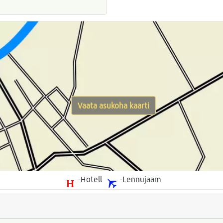
Vaata asukoha kaarti
-Hotell
-Lennujaam