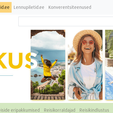
id.ee
Lennupiletid.ee
Konverentsiteenused
iside eripakkumised
Reisikorraldajad
Reisikindlustus