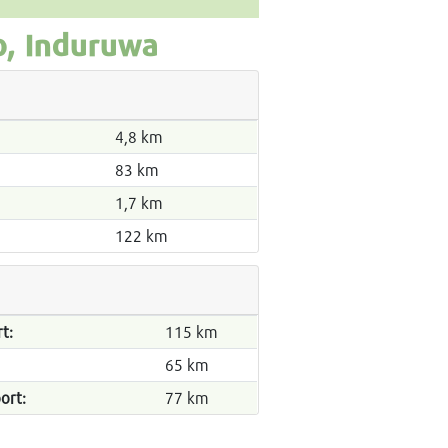
o, Induruwa
4,8 km
83 km
1,7 km
122 km
t:
115 km
65 km
ort:
77 km