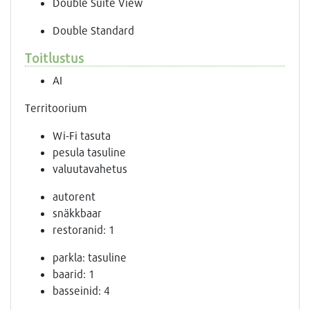
Double Suite View
Double Standard
Toitlustus
AI
Territoorium
Wi-Fi tasuta
pesula tasuline
valuutavahetus
autorent
snäkkbaar
restoranid: 1
parkla: tasuline
baarid: 1
basseinid: 4