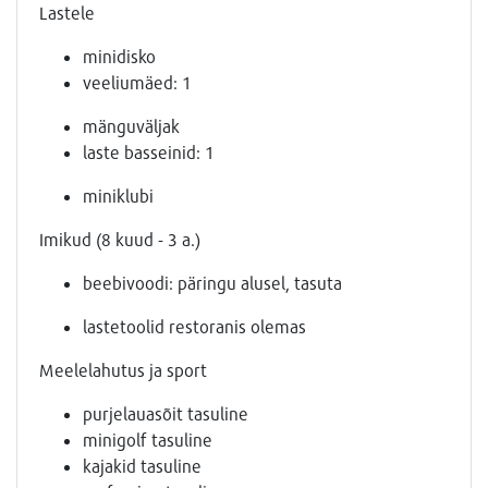
Lastele
minidisko
veeliumäed: 1
mänguväljak
laste basseinid: 1
miniklubi
Imikud (8 kuud - 3 a.)
beebivoodi: päringu alusel, tasuta
lastetoolid restoranis olemas
Meelelahutus ja sport
purjelauasõit tasuline
minigolf tasuline
kajakid tasuline