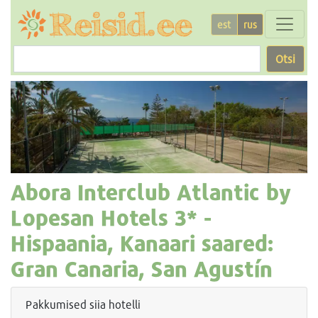
est
rus
Otsi
Abora Interclub Atlantic by
Lopesan Hotels
3* -
Hispaania, Kanaari saared:
Gran Canaria, San Agustín
Pakkumised siia hotelli