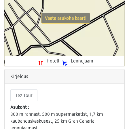
Vaata asukoha kaarti
-Hotell
-Lennujaam
Kirjeldus
Tez Tour
Asukoht :
800 m rannast, 500 m supermarketist, 1,7 km
kaubanduskeskusest, 25 km Gran Canaria
lennujaamast