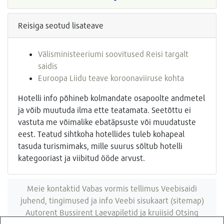
Reisiga seotud lisateave
Välisministeeriumi soovitused Reisi targalt
saidis
Euroopa Liidu teave koroonaviiruse kohta
Hotelli info põhineb kolmandate osapoolte andmetel
ja võib muutuda ilma ette teatamata. Seetõttu ei
vastuta me võimalike ebatäpsuste või muudatuste
eest. Teatud sihtkoha hotellides tuleb kohapeal
tasuda turismimaks, mille suurus sõltub hotelli
kategooriast ja viibitud ööde arvust.
Meie kontaktid
Vabas vormis tellimus
Veebisaidi
juhend, tingimused ja info
Veebi sisukaart (sitemap)
Autorent
Bussirent
Laevapiletid ja kruiisid
Otsing