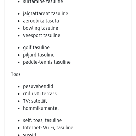
surfamine tasuline
jalgrattarent tasuline
aeroobika tasuta
bowling tasuline
veesport tasuline
golf tasuline
piljard tasuline
paddle-tennis tasuline
Toas
pesuvahendid
rõdu või terrass
TV: satelliit
hommikumantel
seif: toas, tasuline
Internet: Wi-Fi, tasuline
sussid