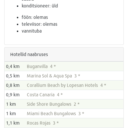
konditsioneer: üld
föön: olemas
televiisor: olemas
vannituba
Hotellid naabruses
0,4 km
Buganvilla 4 *
0,5 km
Marina Sol & Aqua Spa 3 *
0,8 km
Corallium Beach by Lopesan Hotels 4 *
0,9 km
Costa Canaria 4 *
1 km
Side Shore Bungalows 2 *
1 km
Miami Beach Bungalows 3 *
1,1 km
Rocas Rojas 3 *