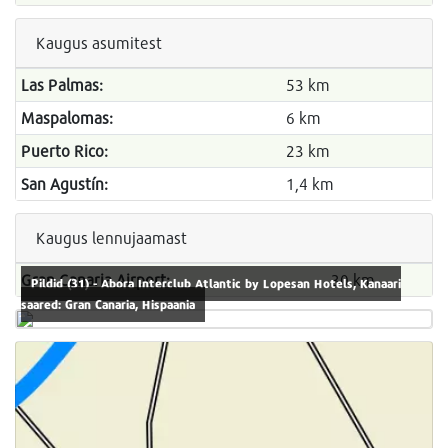
Kaugus asumitest
Las Palmas:
53 km
Maspalomas:
6 km
Puerto Rico:
23 km
San Agustín:
1,4 km
Kaugus lennujaamast
Gran Canaria Airport:
30 km
Pildid (31) - Abora Interclub Atlantic by Lopesan Hotels, Kanaari
saared: Gran Canaria, Hispaania