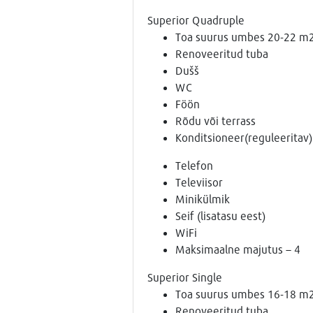
Superior Quadruple
Toa suurus umbes 20-22 m
Renoveeritud tuba
Dušš
WC
Föön
Rõdu või terrass
Konditsioneer(reguleeritav)
Telefon
Televiisor
Minikülmik
Seif (lisatasu eest)
WiFi
Maksimaalne majutus – 4
Superior Single
Toa suurus umbes 16-18 m
Renoveeritud tuba