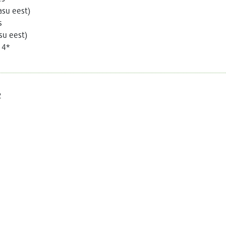
asu eest)
s
su eest)
 4*
2