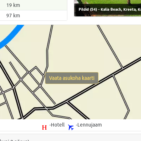
19 km
Pildid (54) - Kalia Beach, Kreeta, 
97 km
Vaata asukoha kaarti
-Hotell
-Lennujaam