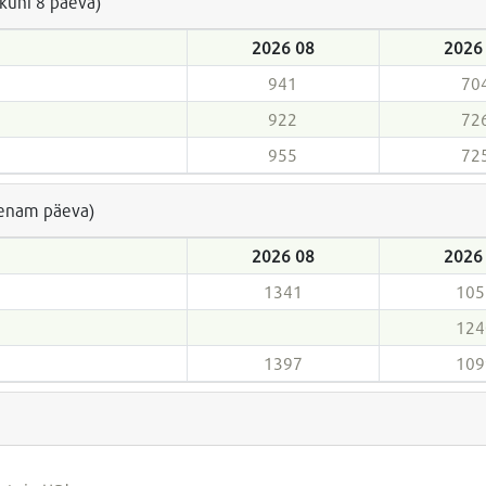
(kuni 8 päeva)
2026 08
2026
941
70
922
72
955
72
a enam päeva)
2026 08
2026
1341
105
124
1397
109