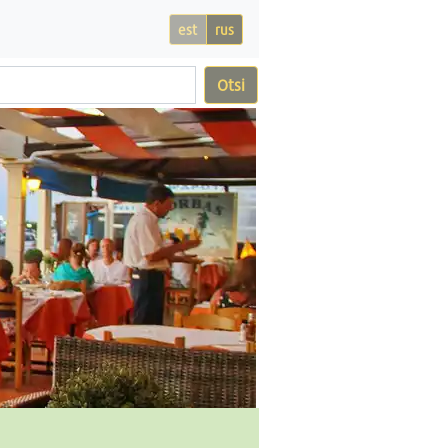
est
rus
Otsi