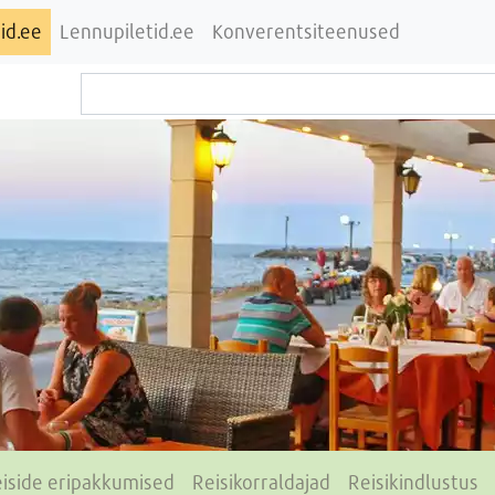
id.ee
Lennupiletid.ee
Konverentsiteenused
iside eripakkumised
Reisikorraldajad
Reisikindlustus