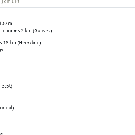
Join UP!
 100 m
 on umbes 2 km (Gouves)
 18 km (Heraklion)
av
u eest)
riumil)
es