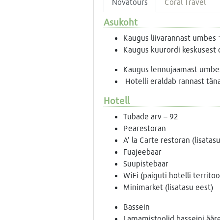
Novatours
Coral Travel
Asukoht
Kaugus liivarannast umbes
Kaugus kuurordi keskusest
Kaugus lennujaamast umbes
Hotelli eraldab rannast tän
Hotell
Tubade arv – 92
Pearestoran
A' la Carte restoran (lisatas
Fuajeebaar
Suupistebaar
WiFi (paiguti hotelli territoo
Minimarket (lisatasu eest)
Bassein
Lamamistoolid basseini äär