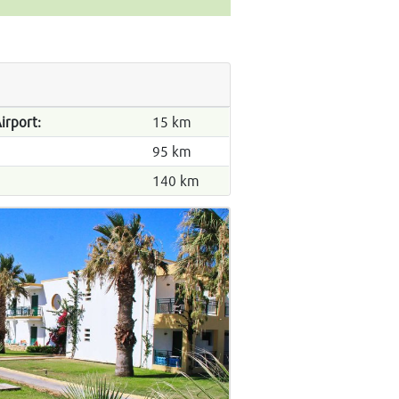
irport:
15 km
95 km
140 km