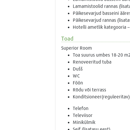
Lamamistoolid rannas (lisat
Päikesevarjud basseini ääre
Päikesevarjud rannas (lisata
Hotelli ametlik kategooria –
Toad
Superior Room
Toa suurus umbes 18-20 m
Renoveeritud tuba
Dušš
WC
Föön
Rõdu või terrass
Konditsioneer(reguleeritav)
Telefon
Televiisor
Minikülmik
Seif (lisatasu eest)