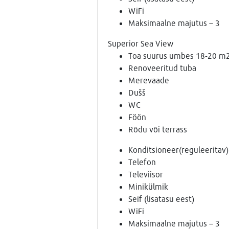
WiFi
Maksimaalne majutus – 3
Superior Sea View
Toa suurus umbes 18-20 m
Renoveeritud tuba
Merevaade
Dušš
WC
Föön
Rõdu või terrass
Konditsioneer(reguleeritav)
Telefon
Televiisor
Minikülmik
Seif (lisatasu eest)
WiFi
Maksimaalne majutus – 3