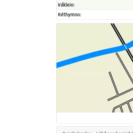
Irákleio:
Réthymno: