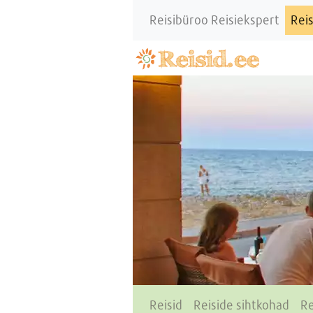
Reisibüroo Reisiekspert
Reis
Reisid
Reiside sihtkohad
Re