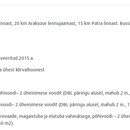
linnast, 20 km Araksose lennujaamast, 15 km Patra linnast. Buss
oveeritud 2015 a.
a ühest kõrvalhoonest
hivoodi– 2 üheinimese voodit (DBL päringu alusel, mahub 2 in.
ivoodi– 2 üheinimese voodit (DBL päringu alusel, mahub 2 in., 
revaade, magaistuba ja elutuba vaheuksega, põhivoodi – 2 ühei
30 m2).