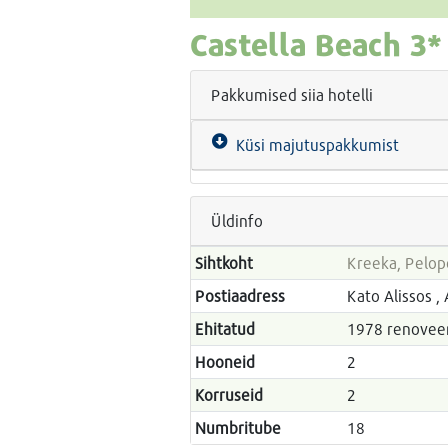
Castella Beach
3*
Pakkumised siia hotelli
Küsi majutuspakkumist
Üldinfo
Sihtkoht
Kreeka, Pelo
Postiaadress
Kato Alissos ,
Ehitatud
1978 renov
Hooneid
2
Korruseid
2
Numbritube
18