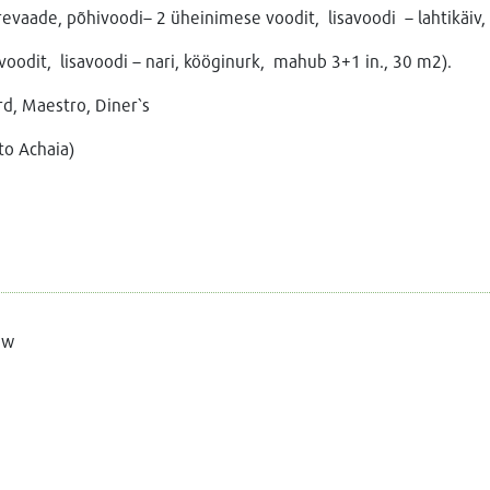
evaade, põhivoodi– 2 üheinimese voodit, lisavoodi – lahtikäiv,
oodit, lisavoodi – nari, kööginurk, mahub 3+1 in., 30 m2).
d, Maestro, Diner`s
to Achaia)
ew