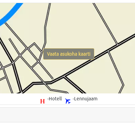
Vaata asukoha kaarti
-Hotell
-Lennujaam