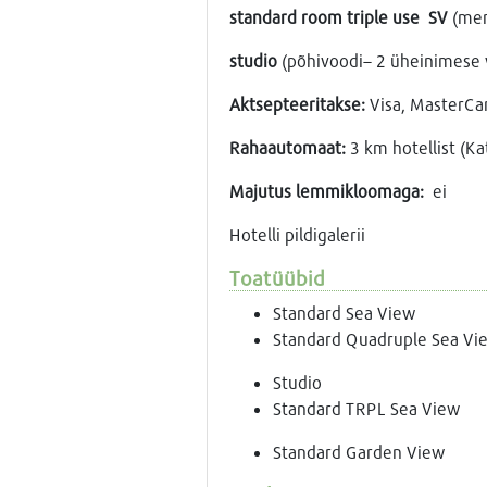
standard room triple use SV
(mer
studio
(põhivoodi– 2 üheinimese v
Aktsepteeritakse:
Visa, MasterCar
Rahaautomaat:
3 km hotellist (Ka
Majutus lemmikloomaga:
ei
Hotelli pildigalerii
Toatüübid
Standard Sea View
Standard Quadruple Sea Vi
Studio
Standard TRPL Sea View
Standard Garden View