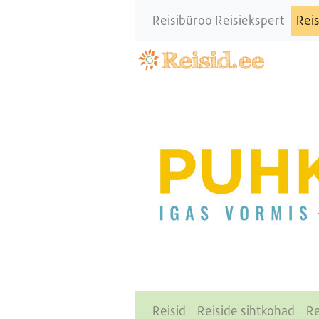
Reisibüroo Reisiekspert
Reis
Reisid
Reiside sihtkohad
Re