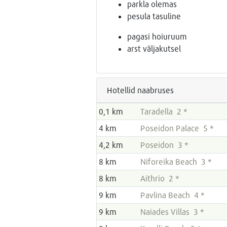
parkla olemas
pesula tasuline
pagasi hoiuruum
arst väljakutsel
Hotellid naabruses
0,1 km
Taradella 2 *
4 km
Poseidon Palace 5 *
4,2 km
Poseidon 3 *
8 km
Niforeika Beach 3 *
8 km
Aithrio 2 *
9 km
Pavlina Beach 4 *
9 km
Naiades Villas 3 *