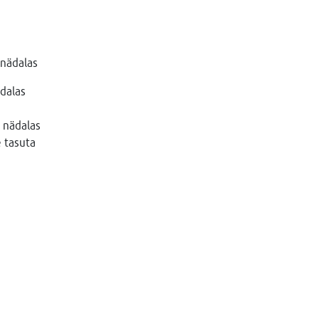
 nädalas
ädalas
 nädalas
e tasuta