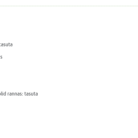
tasuta
as
lid rannas: tasuta