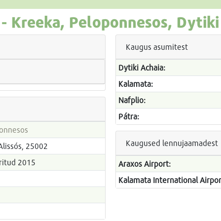
 -
Kreeka, Peloponnesos, Dytiki
Kaugus asumitest
Dytiki Achaia:
Kalamata:
Nafplio:
Pátra:
ponnesos
Kaugused lennujaamadest
 Alissós, 25002
eeritud 2015
Araxos Airport:
Kalamata International Airpor