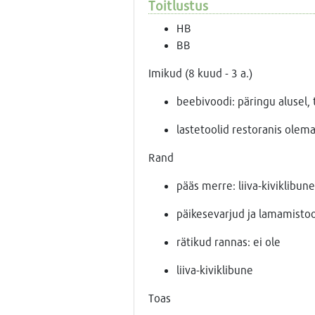
Toitlustus
HB
BB
Imikud (8 kuud - 3 a.)
beebivoodi: päringu alusel, 
lastetoolid restoranis olem
Rand
pääs merre: liiva-kiviklibune
päikesevarjud ja lamamistoo
rätikud rannas: ei ole
liiva-kiviklibune
Toas