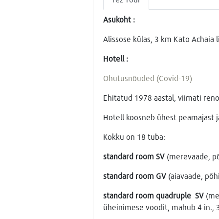
Asukoht :
Alissose külas, 3 km Kato Achaia 
Hotell :
Ohutusnõuded (Covid-19)
Ehitatud 1978 aastal, viimati ren
Hotell koosneb ühest peamajast j
Kokku on 18 tuba:
standard room SV
(merevaade, põ
standard room GV
(aiavaade, põh
standard room quadruple SV
(me
üheinimese voodit, mahub 4 in., 