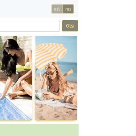
est
rus
Otsi