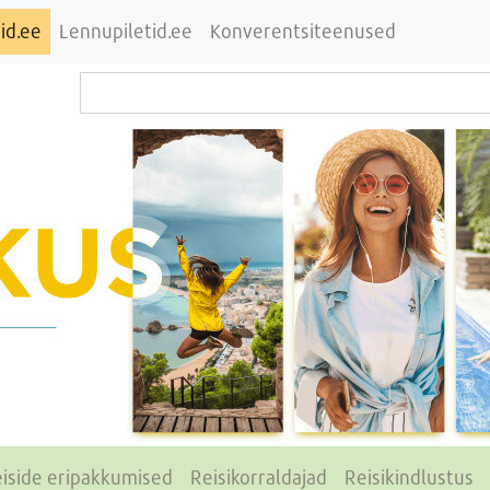
id.ee
Lennupiletid.ee
Konverentsiteenused
iside eripakkumised
Reisikorraldajad
Reisikindlustus