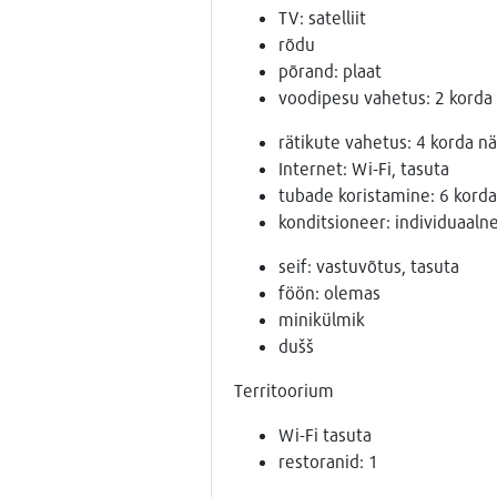
TV: satelliit
rõdu
põrand: plaat
voodipesu vahetus: 2 korda
rätikute vahetus: 4 korda n
Internet: Wi-Fi, tasuta
tubade koristamine: 6 korda
konditsioneer: individuaaln
seif: vastuvõtus, tasuta
föön: olemas
minikülmik
dušš
Territoorium
Wi-Fi tasuta
restoranid: 1