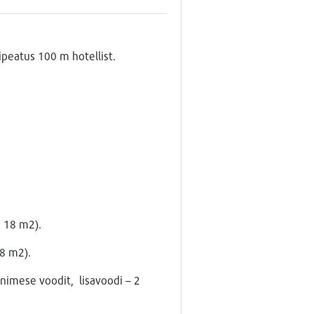
ipeatus 100 m hotellist.
, 18 m2).
18 m2).
nimese voodit, lisavoodi – 2