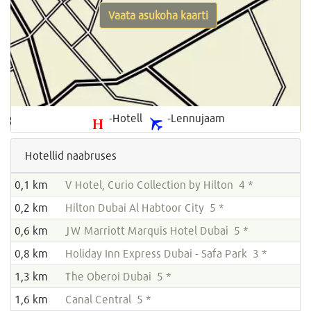
Vaata asukoha kaarti
-Hotell
-Lennujaam
Hotellid naabruses
0,1 km
V Hotel, Curio Collection by Hilton 4 *
0,2 km
Hilton Dubai Al Habtoor City 5 *
0,6 km
JW Marriott Marquis Hotel Dubai 5 *
0,8 km
Holiday Inn Express Dubai - Safa Park 3 *
1,3 km
The Oberoi Dubai 5 *
1,6 km
Canal Central 5 *