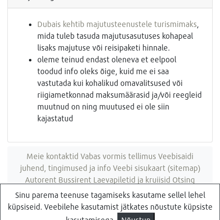
Dubais kehtib majutusteenustele turismimaks
,
mida tuleb tasuda majutusasutuses kohapeal
lisaks majutuse või reisipaketi hinnale.
oleme teinud endast oleneva et eelpool
toodud info oleks õige, kuid me ei saa
vastutada kui kohalikud omavalitsused või
riigiametkonnad maksumäärasid ja/või reegleid
muutnud on ning muutused ei ole siin
kajastatud
Meie kontaktid
Vabas vormis tellimus
Veebisaidi
juhend, tingimused ja info
Veebi sisukaart (sitemap)
Autorent
Bussirent
Laevapiletid ja kruiisid
Otsing
veebisaidist
Sinu parema teenuse tagamiseks kasutame sellel lehel
küpsiseid. Veebilehe kasutamist jätkates nõustute küpsiste
Küsi pakkumist
Reisibüroo Reisiekspert, Roosikrantsi 8B Tallinn, Eesti
kasutamisega.
Nõustun