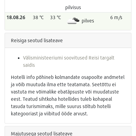
pilvisus
18.08.26
38 °C
33 °C
6 m/s
pilves
Reisiga seotud lisateave
Välisministeeriumi soovitused Reisi targalt
saidis
Hotelli info põhineb kolmandate osapoolte andmetel
ja võib muutuda ilma ette teatamata. Seetõttu ei
vastuta me võimalike ebatäpsuste või muudatuste
eest. Teatud sihtkoha hotellides tuleb kohapeal
tasuda turismimaks, mille suurus sõltub hotelli
kategooriast ja viibitud ööde arvust.
Majutusega seotud lisateave