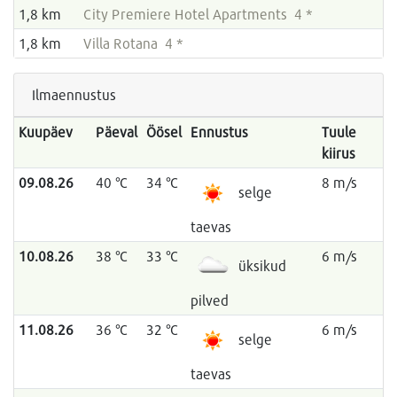
1,8 km
City Premiere Hotel Apartments 4 *
1,8 km
Villa Rotana 4 *
Ilmaennustus
Kuupäev
Päeval
Öösel
Ennustus
Tuule
kiirus
09.08.26
40 °C
34 °C
8 m/s
selge
taevas
10.08.26
38 °C
33 °C
6 m/s
üksikud
pilved
11.08.26
36 °C
32 °C
6 m/s
selge
taevas