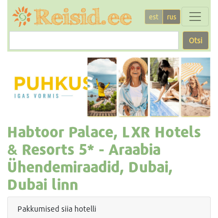
est
rus
Otsi
Habtoor Palace, LXR Hotels
& Resorts
5* -
Araabia
Ühendemiraadid, Dubai,
Dubai linn
Pakkumised siia hotelli