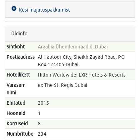
Küsi majutuspakkumist
Üldinfo
Sihtkoht
Araabia Ühendemiraadid, Dubai
Postiaadress
Al Habtoor City, Sheikh Zayed Road, PO
Box 124405 Dubai
Hotellikett
Hilton Worldwide: LXR Hotels & Resorts
Varasem
ex The St. Regis Dubai
nimi
Ehitatud
2015
Hooneid
1
Korruseid
8
Numbritube
234