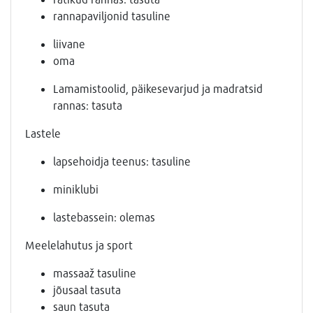
rannapaviljonid tasuline
liivane
oma
Lamamistoolid, päikesevarjud ja madratsid
rannas: tasuta
Lastele
lapsehoidja teenus: tasuline
miniklubi
lastebassein: olemas
Meelelahutus ja sport
massaaž tasuline
jõusaal tasuta
saun tasuta