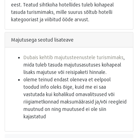
eest. Teatud sihtkoha hotellides tuleb kohapeal
tasuda turismimaks, mille suurus sõltub hotelli
kategooriast ja viibitud ööde arvust.
Majutusega seotud lisateave
Dubais kehtib majutusteenustele turismimaks
,
mida tuleb tasuda majutusasutuses kohapeal
lisaks majutuse või reisipaketi hinnale.
oleme teinud endast oleneva et eelpool
toodud info oleks õige, kuid me ei saa
vastutada kui kohalikud omavalitsused või
riigiametkonnad maksumäärasid ja/või reegleid
muutnud on ning muutused ei ole siin
kajastatud