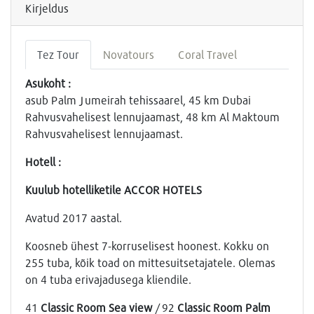
Kirjeldus
Tez Tour
Novatours
Coral Travel
Asukoht :
asub Palm Jumeirah tehissaarel, 45 km Dubai
Rahvusvahelisest lennujaamast, 48 km Al Maktoum
Rahvusvahelisest lennujaamast.
Hotell :
Kuulub hotelliketile ACCOR HOTELS
Avatud 2017 aastal.
Koosneb ühest 7-korruselisest hoonest. Kokku on
255 tuba, kõik toad on mittesuitsetajatele. Olemas
on 4 tuba erivajadusega kliendile.
41
Classic Room Sea view
/ 92
Classic Room Palm