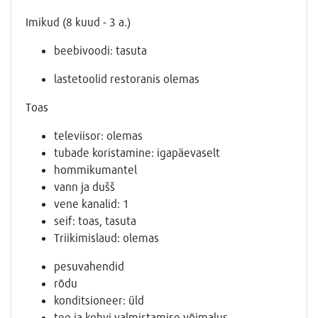
Imikud (8 kuud - 3 a.)
beebivoodi: tasuta
lastetoolid restoranis olemas
Toas
televiisor: olemas
tubade koristamine: igapäevaselt
hommikumantel
vann ja dušš
vene kanalid: 1
seif: toas, tasuta
Triikimislaud: olemas
pesuvahendid
rõdu
konditsioneer: üld
tee ja kohvi valmistamise võimalus