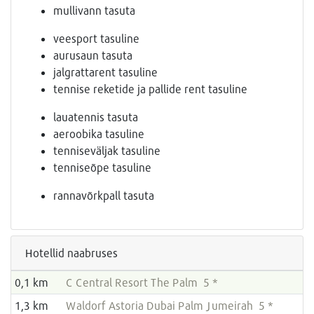
mullivann tasuta
veesport tasuline
aurusaun tasuta
jalgrattarent tasuline
tennise reketide ja pallide rent tasuline
lauatennis tasuta
aeroobika tasuline
tenniseväljak tasuline
tenniseõpe tasuline
rannavõrkpall tasuta
Hotellid naabruses
0,1 km
C Central Resort The Palm 5 *
1,3 km
Waldorf Astoria Dubai Palm Jumeirah 5 *