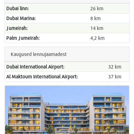
Dubai linn:
26 km
Dubai Marina:
8 km
Jumeirah:
14 km
Palm Jumeirah:
4,2 km
Kaugused lennujaamadest
Dubai International Airport:
32 km
Al Maktoum International Airport:
37 km