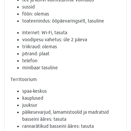
sussid
föön: olemas
toateenindus: ööpäevaringselt, tasuline
Internet: Wi-Fi, tasuta
voodipesu vahetus: üle 2 päeva
triikraud: olemas
põrand: plaat
telefon
minibaar tasuline
Territoorium
spaa-keskus
kauplused
juuksur
päikesevarjud, lamamistoolid ja madratsid
basseini ääres: tasuta
rannarätikud basseini ääres: tasuta