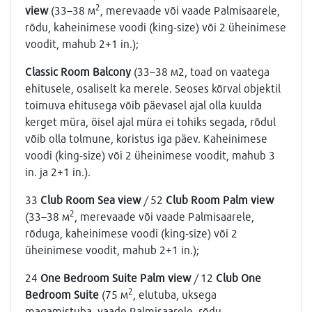
2
view
(33–38 м
, merevaade või vaade Palmisaarele,
rõdu, kaheinimese voodi (king-size) või 2 üheinimese
voodit, mahub 2+1 in.);
Classic Room Balcony
(33–38 м2, toad on vaatega
ehitusele, osaliselt ka merele. Seoses kõrval objektil
toimuva ehitusega võib päevasel ajal olla kuulda
kerget müra, öisel ajal müra ei tohiks segada, rõdul
võib olla tolmune, koristus iga päev. Kaheinimese
voodi (king-size) või 2 üheinimese voodit, mahub 3
in. ja 2+1 in.).
33
Club Room Sea view
/ 52
Club Room Palm view
2
(33–38 м
, merevaade või vaade Palmisaarele,
rõduga, kaheinimese voodi (king-size) või 2
üheinimese voodit, mahub 2+1 in.);
24
One Bedroom Suite Palm view
/ 12
Club One
2
Bedroom Suite
(75 м
, elutuba, uksega
magamistuba, vaade Palmisaarele, rõdu,