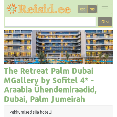
est
rus
Otsi
The Retreat Palm Dubai
MGallery by Sofitel
4* -
Araabia Ühendemiraadid,
Dubai, Palm Jumeirah
Pakkumised siia hotelli