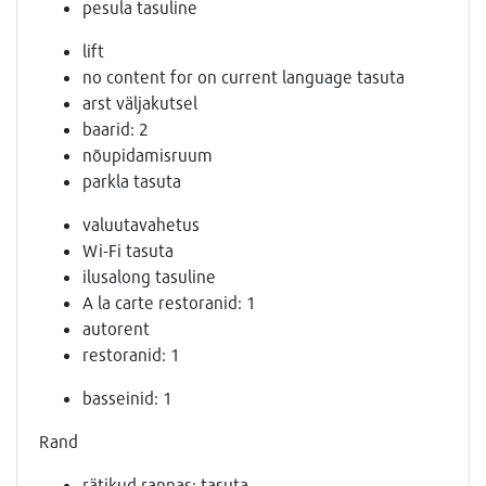
pesula tasuline
lift
no content for on current language tasuta
arst väljakutsel
baarid: 2
nõupidamisruum
parkla tasuta
valuutavahetus
Wi-Fi tasuta
ilusalong tasuline
A la carte restoranid: 1
autorent
restoranid: 1
basseinid: 1
Rand
rätikud rannas: tasuta