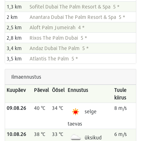
1,3 km
Sofitel Dubai The Palm Resort & Spa 5 *
2 km
Anantara Dubai The Palm Resort & Spa 5 *
2,5 km
Aloft Palm Jumeirah 4 *
2,8 km
Rixos The Palm Dubai 5 *
3,4 km
Andaz Dubai The Palm 5 *
3,5 km
Atlantis The Palm 5 *
Ilmaennustus
Kuupäev
Päeval
Öösel
Ennustus
Tuule
kiirus
09.08.26
40 °C
34 °C
8 m/s
selge
taevas
10.08.26
38 °C
33 °C
6 m/s
üksikud