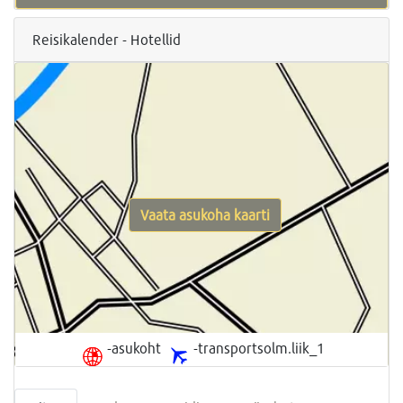
Reisikalender - Hotellid
Vaata asukoha kaarti
-asukoht
-transportsolm.liik_1