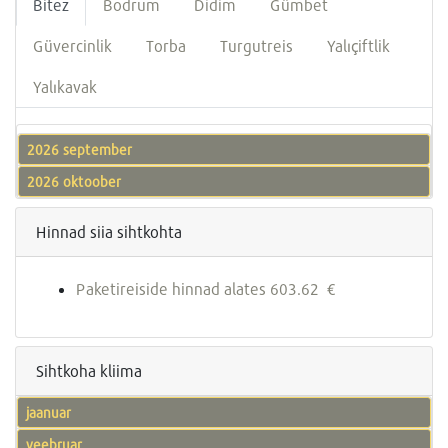
Bitez
Bodrum
Didim
Gümbet
Güvercinlik
Torba
Turgutreis
Yalıçiftlik
Yalıkavak
2026 september
2026 oktoober
Hinnad siia sihtkohta
Paketireiside hinnad alates 603.62 €
Sihtkoha kliima
jaanuar
veebruar