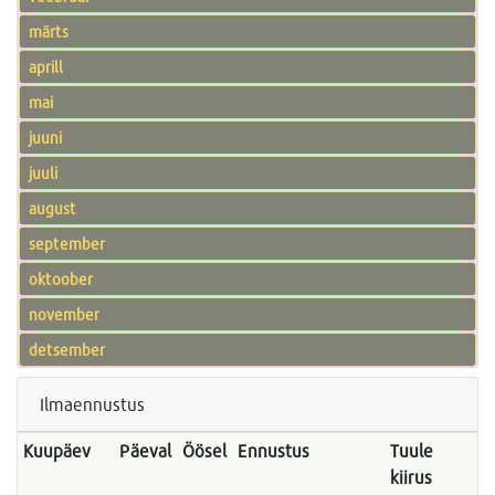
märts
aprill
mai
juuni
juuli
august
september
oktoober
november
detsember
Ilmaennustus
Kuupäev
Päeval
Öösel
Ennustus
Tuule
kiirus