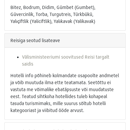
Bitez, Bodrum, Didim, Gümbet (Gumbet),
Güvercinlik, Torba, Turgutreis, Türkbükü,
Yalıçiftlik (Yaliciftlik), Yalıkavak (Yalikavak)
Reisiga seotud lisateave
Välisministeeriumi soovitused Reisi targalt
saidis
Hotelli info põhineb kolmandate osapoolte andmetel
ja võib muutuda ilma ette teatamata. Seetõttu ei
vastuta me võimalike ebatäpsuste või muudatuste
eest. Teatud sihtkoha hotellides tuleb kohapeal
tasuda turismimaks, mille suurus sõltub hotelli
kategooriast ja viibitud ööde arvust.