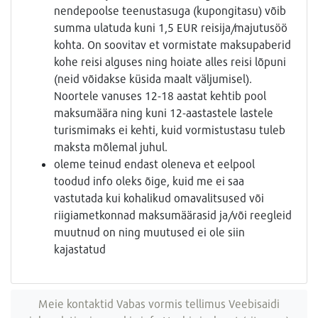
nendepoolse teenustasuga (kupongitasu) võib
summa ulatuda kuni 1,5 EUR reisija/majutusöö
kohta. On soovitav et vormistate maksupaberid
kohe reisi alguses ning hoiate alles reisi lõpuni
(neid võidakse küsida maalt väljumisel).
Noortele vanuses 12-18 aastat kehtib pool
maksumäära ning kuni 12-aastastele lastele
turismimaks ei kehti, kuid vormistustasu tuleb
maksta mõlemal juhul.
oleme teinud endast oleneva et eelpool
toodud info oleks õige, kuid me ei saa
vastutada kui kohalikud omavalitsused või
riigiametkonnad maksumäärasid ja/või reegleid
muutnud on ning muutused ei ole siin
kajastatud
Meie kontaktid
Vabas vormis tellimus
Veebisaidi