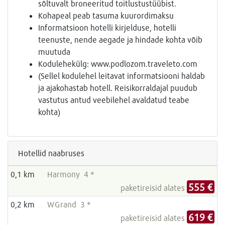
sõltuvalt broneeritud toitlustustüübist.
Kohapeal peab tasuma kuurordimaksu
Informatsioon hotelli kirjelduse, hotelli
teenuste, nende aegade ja hindade kohta võib
muutuda
Kodulehekülg: www.podlozom.traveleto.com
(Sellel kodulehel leitavat informatsiooni haldab
ja ajakohastab hotell. Reisikorraldajal puudub
vastutus antud veebilehel avaldatud teabe
kohta)
Hotellid naabruses
0,1 km
Harmony 4 *
555 €
paketireisid alates
0,2 km
WGrand 3 *
619 €
paketireisid alates