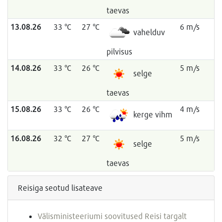
taevas
13.08.26
33 °C
27 °C
6 m/s
vahelduv
pilvisus
14.08.26
33 °C
26 °C
5 m/s
selge
taevas
15.08.26
33 °C
26 °C
4 m/s
kerge vihm
16.08.26
32 °C
27 °C
5 m/s
selge
taevas
Reisiga seotud lisateave
Välisministeeriumi soovitused Reisi targalt