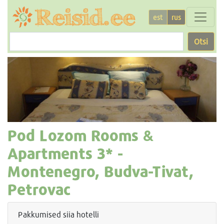
est
rus
Otsi
Pod Lozom Rooms &
Apartments
3* -
Montenegro, Budva-Tivat,
Petrovac
Pakkumised siia hotelli