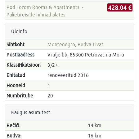
428.04 €
Pod Lozom Rooms & Apartments -
Paketireiside hinnad alates
Üldinfo
Sihtkoht
Montenegro, Budva-Tivat
Postiaadress
Vrulje bb, 85300 Petrovac na Moru
Klassifikatsioon
3/2+
Ehitatud
renoveeritud 2016
Hooneid
1
Numbritube
20
Kaugus asumitest
Bečići:
14 km
Budva:
16 km