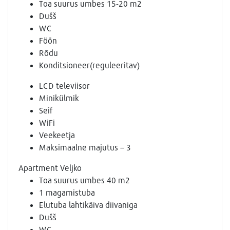
Toa suurus umbes 15-20 m2
Dušš
WC
Föön
Rõdu
Konditsioneer(reguleeritav)
LCD televiisor
Minikülmik
Seif
WiFi
Veekeetja
Maksimaalne majutus – 3
Apartment Veljko
Toa suurus umbes 40 m2
1 magamistuba
Elutuba lahtikäiva diivaniga
Dušš
WC