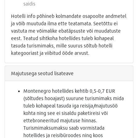
saidis
Hotelli info põhineb kolmandate osapoolte andmetel
ja võib muutuda ilma ette teatamata. Seetõttu ei
vastuta me võimalike ebatäpsuste või muudatuste
eest. Teatud sihtkoha hotellides tuleb kohapeal
tasuda turismimaks, mille suurus sõltub hotelli
kategooriast ja viibitud ööde arvust.
Majutusega seotud lisateave
Montenegro hotellides kehtib 0,5-0,7 EUR
(sõltudes hooajast) suurune turismimaks mida
tuleb kohapeal tasuda iga reisija/majutusöö
kohta ning see ei sisaldu paketireisi või
ettebroneeritud majutuse hinnas.
Turismimaksumaksu saab vormistada
hotellides ja reisibüroodes ning koos