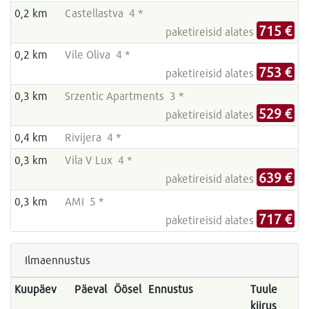
0,2 km
Castellastva 4 *
715 €
paketireisid alates
0,2 km
Vile Oliva 4 *
753 €
paketireisid alates
0,3 km
Srzentic Apartments 3 *
529 €
paketireisid alates
0,4 km
Rivijera 4 *
0,3 km
Vila V Lux 4 *
639 €
paketireisid alates
0,3 km
AMI 5 *
717 €
paketireisid alates
Ilmaennustus
Kuupäev
Päeval
Öösel
Ennustus
Tuule
kiirus