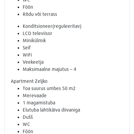
Föön
Rõdu või terrass
Konditsioneer(reguleeritav)
LCD televiisor
Minikülmik
Seif
WiFi
Veekeetja
Maksimaalne majutus – 4
Apartment Zeljko
Toa suurus umbes 50 m2
Merevaade
1 magamistuba
Elutuba lahtikäiva diivaniga
Dušš
WC
Föön