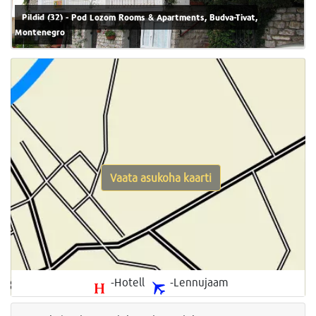
Pildid (32) - Pod Lozom Rooms & Apartments, Budva-Tivat,
Montenegro
Vaata asukoha kaarti
-Hotell
-Lennujaam