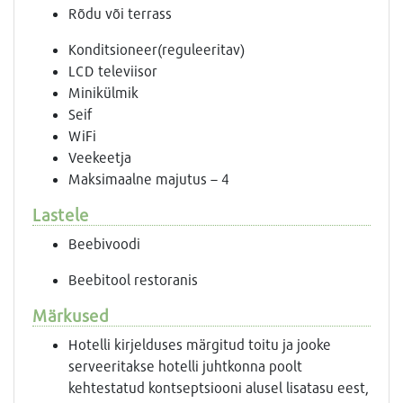
Rõdu või terrass
Konditsioneer(reguleeritav)
LCD televiisor
Minikülmik
Seif
WiFi
Veekeetja
Maksimaalne majutus – 4
Lastele
Beebivoodi
Beebitool restoranis
Märkused
Hotelli kirjelduses märgitud toitu ja jooke
serveeritakse hotelli juhtkonna poolt
kehtestatud kontseptsiooni alusel lisatasu eest,