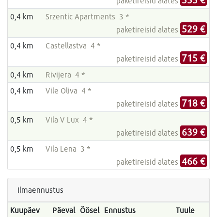
paketireisid alates
0,4 km
Srzentic Apartments 3 *
529 €
paketireisid alates
0,4 km
Castellastva 4 *
715 €
paketireisid alates
0,4 km
Rivijera 4 *
0,4 km
Vile Oliva 4 *
718 €
paketireisid alates
0,5 km
Vila V Lux 4 *
639 €
paketireisid alates
0,5 km
Vila Lena 3 *
466 €
paketireisid alates
Ilmaennustus
Kuupäev
Päeval
Öösel
Ennustus
Tuule