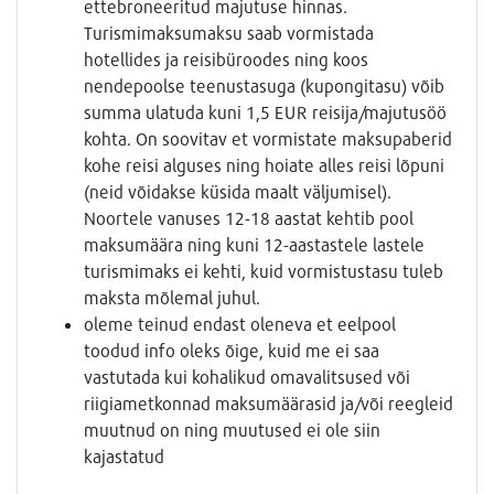
ettebroneeritud majutuse hinnas.
Turismimaksumaksu saab vormistada
hotellides ja reisibüroodes ning koos
nendepoolse teenustasuga (kupongitasu) võib
summa ulatuda kuni 1,5 EUR reisija/majutusöö
kohta. On soovitav et vormistate maksupaberid
kohe reisi alguses ning hoiate alles reisi lõpuni
(neid võidakse küsida maalt väljumisel).
Noortele vanuses 12-18 aastat kehtib pool
maksumäära ning kuni 12-aastastele lastele
turismimaks ei kehti, kuid vormistustasu tuleb
maksta mõlemal juhul.
oleme teinud endast oleneva et eelpool
toodud info oleks õige, kuid me ei saa
vastutada kui kohalikud omavalitsused või
riigiametkonnad maksumäärasid ja/või reegleid
muutnud on ning muutused ei ole siin
kajastatud