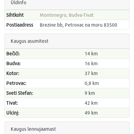
Üldinfo
Sihtkoht
Montenegro, Budva-Tivat
Postiaadress
Brezine bb, Petrovac na moru 83500
Kaugus asumitest
Bečići:
14 km
Budva:
16 km
Kotor:
37 km
Petrovac:
0,8 km
Sveti Stefan:
9 km
Tivat:
42 km
Ulcinj:
49 km
Kaugus lennujaamast