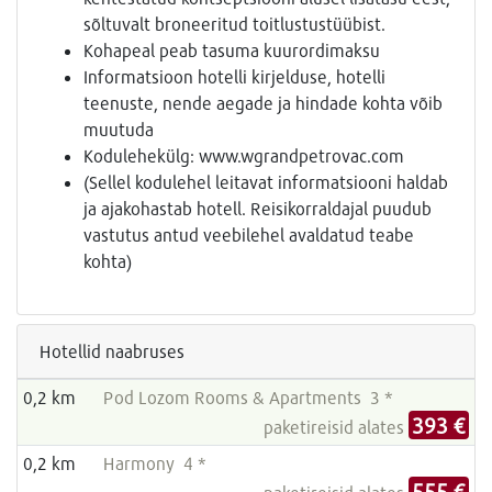
sõltuvalt broneeritud toitlustustüübist.
Kohapeal peab tasuma kuurordimaksu
Informatsioon hotelli kirjelduse, hotelli
teenuste, nende aegade ja hindade kohta võib
muutuda
Kodulehekülg: www.wgrandpetrovac.com
(Sellel kodulehel leitavat informatsiooni haldab
ja ajakohastab hotell. Reisikorraldajal puudub
vastutus antud veebilehel avaldatud teabe
kohta)
Hotellid naabruses
0,2 km
Pod Lozom Rooms & Apartments 3 *
393 €
paketireisid alates
0,2 km
Harmony 4 *
555 €