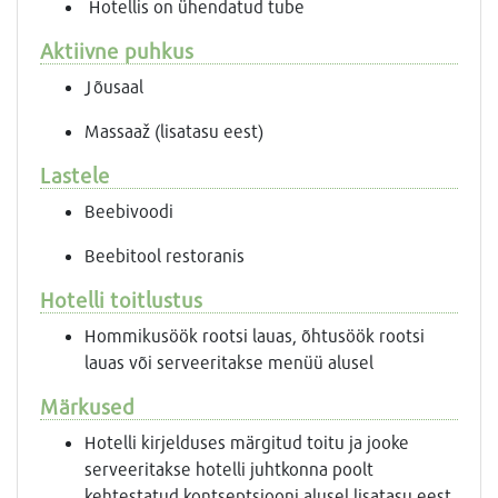
Hotellis on ühendatud tube
Aktiivne puhkus
Jõusaal
Massaaž (lisatasu eest)
Lastele
Beebivoodi
Beebitool restoranis
Hotelli toitlustus
Hommikusöök rootsi lauas, õhtusöök rootsi
lauas või serveeritakse menüü alusel
Märkused
Hotelli kirjelduses märgitud toitu ja jooke
serveeritakse hotelli juhtkonna poolt
kehtestatud kontseptsiooni alusel lisatasu eest,