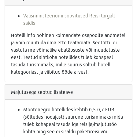
Välisministeeriumi soovitused Reisi targalt
saidis
Hotelli info põhineb kolmandate osapoolte andmetel
ja võib muutuda ilma ette teatamata. Seetõttu ei
vastuta me võimalike ebatäpsuste või muudatuste
eest. Teatud sihtkoha hotellides tuleb kohapeal
tasuda turismimaks, mille suurus sõltub hotelli
kategooriast ja viibitud ööde arvust.
Majutusega seotud lisateave
Montenegro hotellides kehtib 0,5-0,7 EUR
(sõltudes hooajast) suurune turismimaks mida
tuleb kohapeal tasuda iga reisija/majutusöö
kohta ning see ei sisaldu paketireisi või