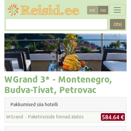
est
rus
Otsi
WGrand
3* -
Montenegro,
Budva-Tivat, Petrovac
Pakkumised siia hotelli
584.64 €
WGrand - Paketireiside hinnad alates