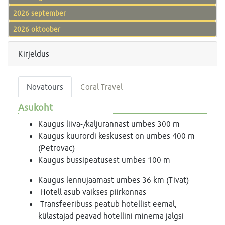
2026 september
2026 oktoober
Kirjeldus
Novatours
Coral Travel
Asukoht
Kaugus liiva-/kaljurannast umbes 300 m
Kaugus kuurordi keskusest on umbes 400 m
(Petrovac)
Kaugus bussipeatusest umbes 100 m
Kaugus lennujaamast umbes 36 km (Tivat)
Hotell asub vaikses piirkonnas
Transfeeribuss peatub hotellist eemal,
külastajad peavad hotellini minema jalgsi