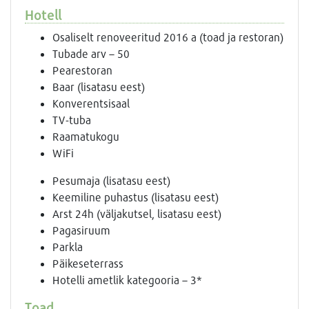
Hotell
Osaliselt renoveeritud 2016 a (toad ja restoran)
Tubade arv – 50
Pearestoran
Baar (lisatasu eest)
Konverentsisaal
TV-tuba
Raamatukogu
WiFi
Pesumaja (lisatasu eest)
Keemiline puhastus (lisatasu eest)
Arst 24h (väljakutsel, lisatasu eest)
Pagasiruum
Parkla
Päikeseterrass
Hotelli ametlik kategooria – 3*
Toad