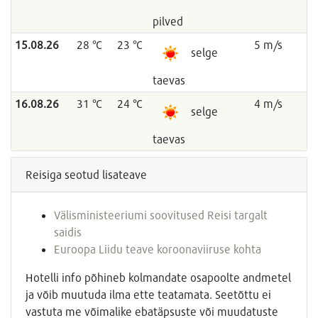
pilved
15.08.26
28 °C
23 °C
5 m/s
selge
taevas
16.08.26
31 °C
24 °C
4 m/s
selge
taevas
Reisiga seotud lisateave
Välisministeeriumi soovitused Reisi targalt
saidis
Euroopa Liidu teave koroonaviiruse kohta
Hotelli info põhineb kolmandate osapoolte andmetel
ja võib muutuda ilma ette teatamata. Seetõttu ei
vastuta me võimalike ebatäpsuste või muudatuste