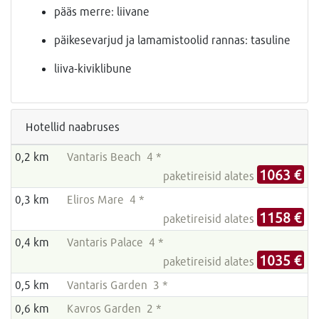
pääs merre: liivane
päikesevarjud ja lamamistoolid rannas: tasuline
liiva-kiviklibune
Hotellid naabruses
0,2 km
Vantaris Beach 4 *
1063 €
paketireisid alates
0,3 km
Eliros Mare 4 *
1158 €
paketireisid alates
0,4 km
Vantaris Palace 4 *
1035 €
paketireisid alates
0,5 km
Vantaris Garden 3 *
0,6 km
Kavros Garden 2 *