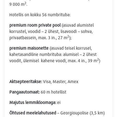
2
9 000 m
.
Hotellis on kokku 56 numbrituba:
premium room private pool
(asuvad alumistel
korrustel, voodid – 2 ühest, lisavoodi – sohva,
2
privaatbassein, max. 3 in., 27 m
);
premium maisonette
(asuvad teisel korrusel,
kahetasandiline numbrituba: alumisel – 2 ühest
2
voodit, ülemisel kahene voodi, max. 4 in., 39 m
)
Aktsepteeritakse:
Visa, Master, Amex
Pangaautomaat:
60 m hotellist
Majutus lemmikloomaga:
ei
Õhtused meelelahutused
– Georgioupolise (3,5 km)