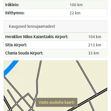
Irákleio:
100 km
Réthymno:
22 km
Kaugused lennujaamadest
Heraklion Nikos Kazantzakis Airport:
104 km
Sitia Airport:
213 km
Chania Souda Airport:
33 km
Vaata asukoha kaarti