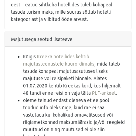
eest. Teatud sihtkoha hotellides tuleb kohapeal
tasuda turismimaks, mille suurus sõltub hotelli
kategooriast ja viibitud ööde arvust.
Majutusega seotud lisateave
Kõigis
Kreeka hotellides kehtib
majutusteenustele kuurordimaks
, mida tuleb
tasuda kohapeal majutusasutuses lisaks
majutuse või reisipaketi hinnale. Alates
01.07.2020 kehtib Kreekas kord, kus hiljemalt
48 tundi enne reisi on vaja täita
PLF-ankeet
.
oleme teinud endast oleneva et eelpool
toodud info oleks õige, kuid me ei saa
vastutada kui kohalikud omavalitsused või
riigiametkonnad maksumäärasid ja/või reegleid
muutnud on ning muutused ei ole siin