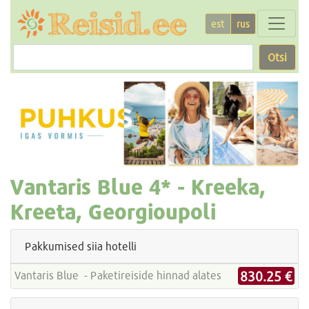
est
rus
Otsi
Vantaris Blue
4* -
Kreeka,
Kreeta, Georgioupoli
Pakkumised siia hotelli
830.25 €
Vantaris Blue - Paketireiside hinnad alates