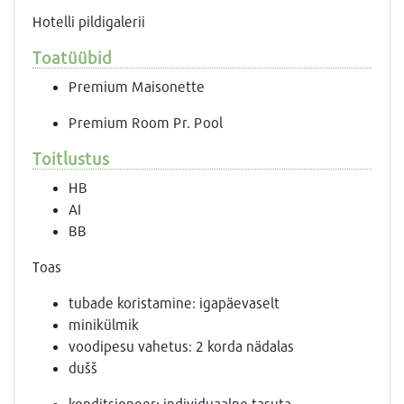
Hotelli pildigalerii
Toatüübid
Premium Maisonette
Premium Room Pr. Pool
Toitlustus
HB
AI
BB
Toas
tubade koristamine: igapäevaselt
minikülmik
voodipesu vahetus: 2 korda nädalas
dušš
konditsioneer: individuaalne tasuta