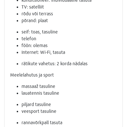
TV: satelliit
rõdu või terrass
põrand: plaat
seif: toas, tasuline
telefon
föön: olemas
Internet: Wi-Fi, tasuta
rätikute vahetus: 2 korda nädalas
Meelelahutus ja sport
massaaž tasuline
lauatennis tasuline
piljard tasuline
veesport tasuline
rannavõrkpall tasuta