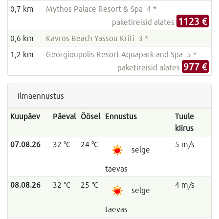
0,7 km
Mythos Palace Resort & Spa 4 *
1123 €
paketireisid alates
0,6 km
Kavros Beach Yassou Kriti 3 *
1,2 km
Georgioupolis Resort Aquapark and Spa 5 *
977 €
paketireisid alates
Ilmaennustus
Kuupäev
Päeval
Öösel
Ennustus
Tuule
kiirus
07.08.26
32 °C
24 °C
5 m/s
selge
taevas
08.08.26
32 °C
25 °C
4 m/s
selge
taevas