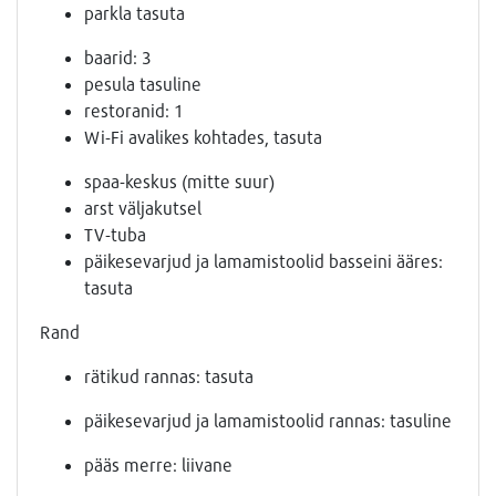
parkla tasuta
baarid: 3
pesula tasuline
restoranid: 1
Wi-Fi avalikes kohtades, tasuta
spaa-keskus (mitte suur)
arst väljakutsel
TV-tuba
päikesevarjud ja lamamistoolid basseini ääres:
tasuta
Rand
rätikud rannas: tasuta
päikesevarjud ja lamamistoolid rannas: tasuline
pääs merre: liivane