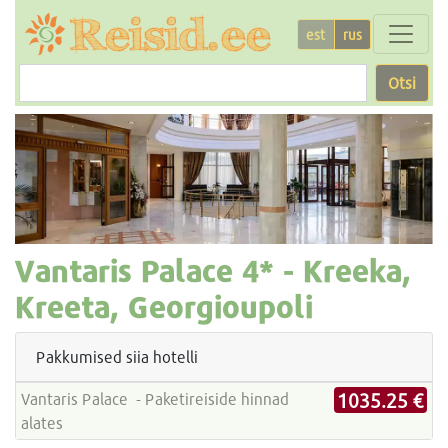
est
rus
Otsi
Vantaris Palace
4* -
Kreeka,
Kreeta, Georgioupoli
Pakkumised siia hotelli
1035.25 €
Vantaris Palace - Paketireiside hinnad
alates