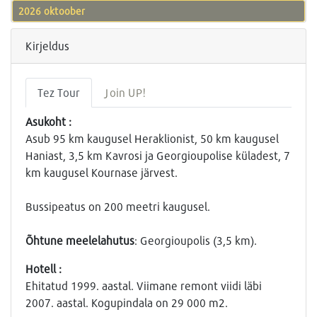
2026 oktoober
Kirjeldus
Tez Tour
Join UP!
Asukoht :
Asub 95 km kaugusel Heraklionist, 50 km kaugusel
Haniast, 3,5 km Kavrosi ja Georgioupolise küladest, 7
km kaugusel Kournase järvest.
Bussipeatus on 200 meetri kaugusel.
Õhtune meelelahutus
: Georgioupolis (3,5 km).
Hotell :
Ehitatud 1999. aastal. Viimane remont viidi läbi
2007. aastal. Kogupindala on 29 000 m2.