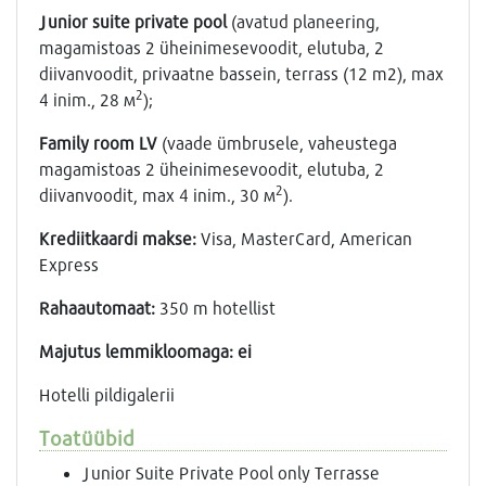
Junior
suite
private
pool
(avatud planeering,
magamistoas 2 üheinimesevoodit, elutuba, 2
diivanvoodit, privaatne bassein, terrass (12 m2), max
2
4 inim., 28 м
);
Family
room
LV
(vaade ümbrusele, vaheustega
magamistoas 2 üheinimesevoodit, elutuba, 2
2
diivanvoodit, max 4 inim., 30 м
).
Krediitkaardi makse:
Visa, MasterCard, American
Express
Rahaautomaat:
350 m hotellist
Majutus lemmikloomaga: ei
Hotelli pildigalerii
Toatüübid
Junior Suite Private Pool only Terrasse