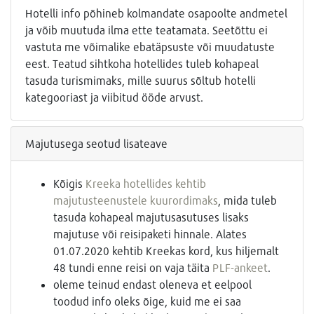
Hotelli info põhineb kolmandate osapoolte andmetel
ja võib muutuda ilma ette teatamata. Seetõttu ei
vastuta me võimalike ebatäpsuste või muudatuste
eest. Teatud sihtkoha hotellides tuleb kohapeal
tasuda turismimaks, mille suurus sõltub hotelli
kategooriast ja viibitud ööde arvust.
Majutusega seotud lisateave
Kõigis
Kreeka hotellides kehtib
majutusteenustele kuurordimaks
, mida tuleb
tasuda kohapeal majutusasutuses lisaks
majutuse või reisipaketi hinnale. Alates
01.07.2020 kehtib Kreekas kord, kus hiljemalt
48 tundi enne reisi on vaja täita
PLF-ankeet
.
oleme teinud endast oleneva et eelpool
toodud info oleks õige, kuid me ei saa