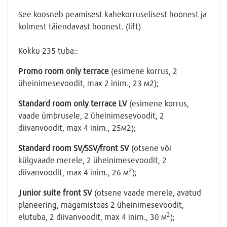
See koosneb peamisest kahekorruselisest hoonest ja
kolmest täiendavast hoonest. (lift)
Kokku 235 tuba::
Promo room only terrace
(esimene korrus, 2
üheinimesevoodit, max 2 inim., 23 м2);
Standard room only terrace LV
(esimene korrus,
vaade ümbrusele, 2 üheinimesevoodit, 2
diivanvoodit, max 4 inim., 25м2);
Standard
room
SV
/
SSV
/front SV
(otsene või
külgvaade merele, 2 üheinimesevoodit, 2
2
diivanvoodit, max 4 inim., 26 м
);
Junior
suite
front
SV
(otsene vaade merele, avatud
planeering, magamistoas 2 üheinimesevoodit,
2
elutuba, 2 diivanvoodit, max 4 inim., 30 м
);