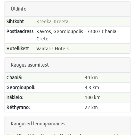
Üldinfo
Sihtkoht
Kreeka, Kreeta
Postiaadress
Kavros, Georgioupolis - 73007 Chania -
Crete
Hotellikett
Vantaris Hotels
Kaugus asumitest
Chaniá:
40 km
Georgioupoli:
4,3 km
Irákleio:
100 km
Réthymno:
22 km
Kaugused lennujaamadest