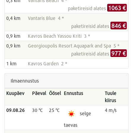
0,3 km
Vantaris Beach 4 *
1063 €
paketireisid alates
0,4 km
Vantaris Blue 4 *
846 €
paketireisid alates
0,9 km
Kavros Beach Yassou Kriti 3 *
0,9 km
Georgioupolis Resort Aquapark and Spa 5 *
977 €
paketireisid alates
1 km
Kavros Garden 2 *
Ilmaennustus
Kuupäev
Päeval
Öösel
Ennustus
Tuule
kiirus
09.08.26
30 °C
25 °C
4 m/s
selge
taevas