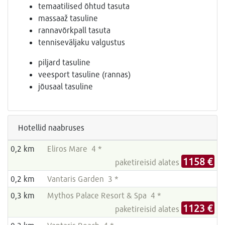
temaatilised õhtud tasuta
massaaž tasuline
rannavõrkpall tasuta
tenniseväljaku valgustus
piljard tasuline
veesport tasuline (rannas)
jõusaal tasuline
Hotellid naabruses
0,2 km
Eliros Mare 4 *
1158 €
paketireisid alates
0,2 km
Vantaris Garden 3 *
0,3 km
Mythos Palace Resort & Spa 4 *
1123 €
paketireisid alates