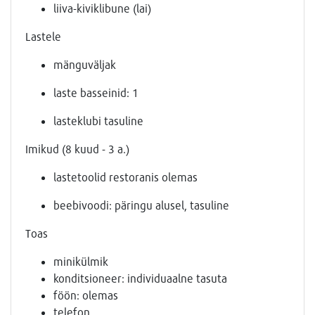
liiva-kiviklibune (lai)
Lastele
mänguväljak
laste basseinid: 1
lasteklubi tasuline
Imikud (8 kuud - 3 a.)
lastetoolid restoranis olemas
beebivoodi: päringu alusel, tasuline
Toas
minikülmik
konditsioneer: individuaalne tasuta
föön: olemas
telefon