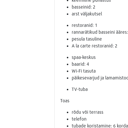
basseinid: 2
arst väljakutsel
restoranid: 1
rannarätikud basseini ääres:
pesula tasuline
A la carte restoranid: 2
spaa-keskus
baarid: 4
Wi-Fi tasuta
päikesevarjud ja lamamistool
TV-tuba
Toas
rõdu või terrass
telefon
tubade koristamine: 6 korda