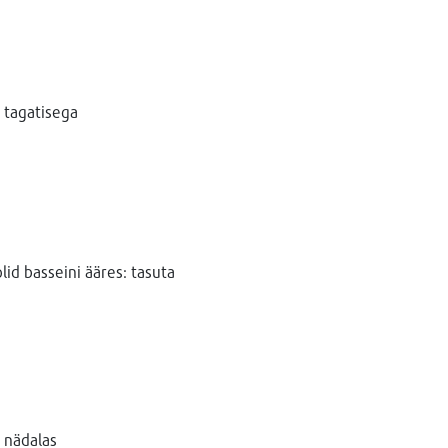
 tagatisega
id basseini ääres: tasuta
 nädalas