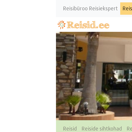
Reisibüroo Reisiekspert
Reis
Reisid
Reiside sihtkohad
Re