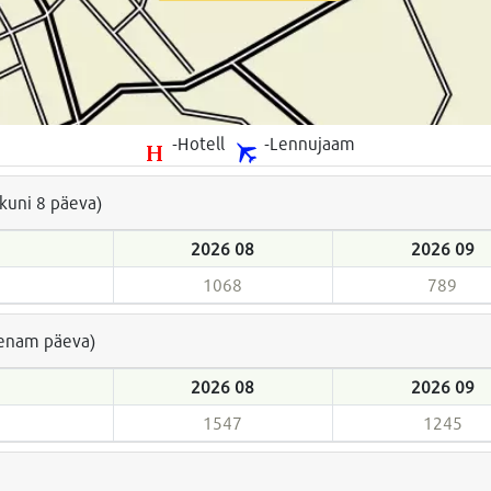
-Hotell
-Lennujaam
(kuni 8 päeva)
2026 08
2026 09
1068
789
a enam päeva)
2026 08
2026 09
1547
1245