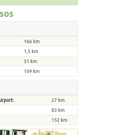
ssos
166 km
1,5 km
31 km
109 km
irport:
27 km
83 km
152 km