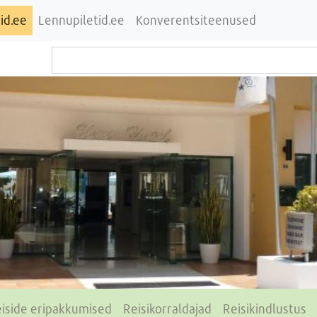
id.ee
Lennupiletid.ee
Konverentsiteenused
iside eripakkumised
Reisikorraldajad
Reisikindlustus