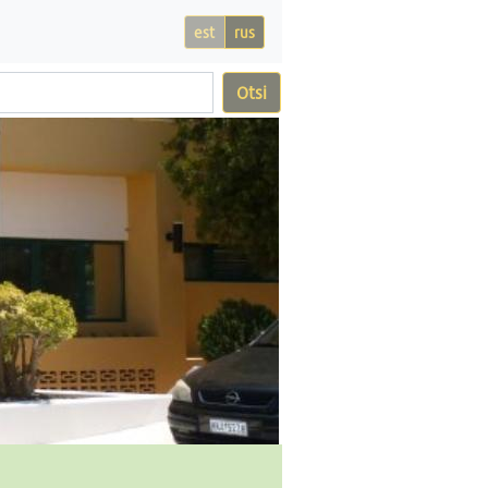
est
rus
Otsi