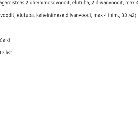
gamistoas 2 üheinimesevoodit, elutuba, 2 diivanvoodit, max 4 i
oodit, elutuba, kaheinimese diivanvoodi, max 4 inim., 30 м2)
rCard
ellist