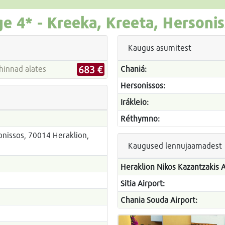
ge
4* -
Kreeka, Kreeta, Hersoni
Kaugus asumitest
683 €
tireiside hinnad alates
Chaniá:
Hersonissos:
Irákleio:
Réthymno:
onissos, 70014 Heraklion,
Kaugused lennujaamadest
Heraklion Nikos Kazantzakis A
Sitia Airport:
Chania Souda Airport:
6