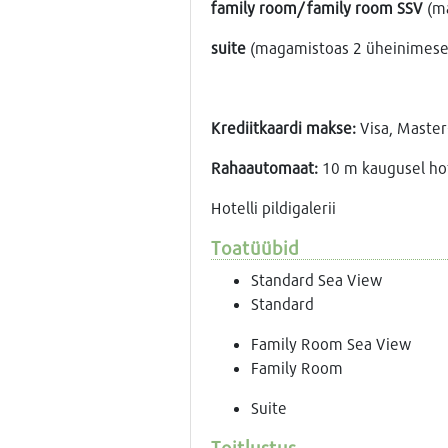
family room/ family room SSV
(ma
suite
(magamistoas 2 üheinimesev
Krediitkaardi makse:
Visa, Maste
Rahaautomaat:
10 m kaugusel hot
Hotelli pildigalerii
Toatüübid
Standard Sea View
Standard
Family Room Sea View
Family Room
Suite
Toitlustus