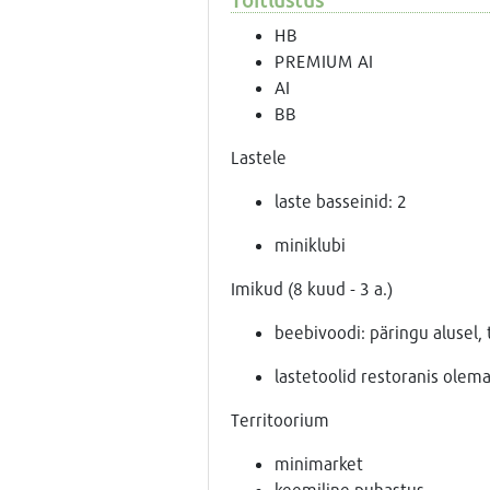
HB
PREMIUM AI
AI
BB
Lastele
laste basseinid: 2
miniklubi
Imikud (8 kuud - 3 a.)
beebivoodi: päringu alusel, 
lastetoolid restoranis olem
Territoorium
minimarket
keemiline puhastus