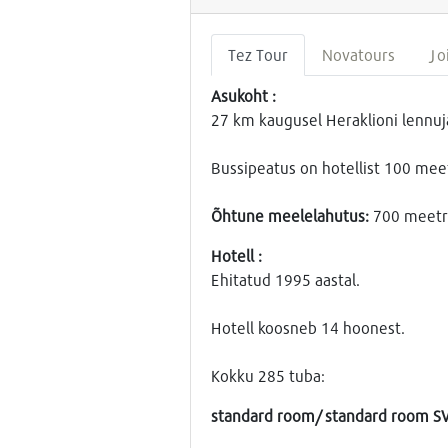
Tez Tour
Novatours
Jo
Asukoht :
27 km kaugusel Heraklioni lennuj
Bussipeatus on hotellist 100 meet
Õhtune meelelahutus:
700 meetri
Hotell :
Ehitatud 1995 aastal.
Hotell koosneb 14 hoonest.
Kokku 285 tuba:
standard room/ standard room S