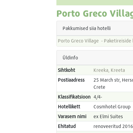
Porto Greco Villa
Pakkumised siia hotelli
Porto Greco Village - Pake
Üldinfo
Sihtkoht
Kreeka, Kreeta
Postiaadress
25 March str, Hers
Crete
Klassifikatsioon
4/4-
Hotellikett
Cosmhotel Group
Varasem nimi
ex Elmi Suites
Ehitatud
renoveeritud 201