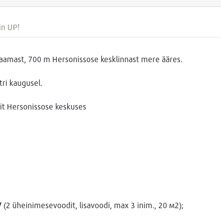
in UP!
aamast, 700 m Hersonissose kesklinnast mere ääres.
ri kaugusel.
t Hersonissose keskuses
V
(2 üheinimesevoodit, lisavoodi, max 3 inim., 20 м2);