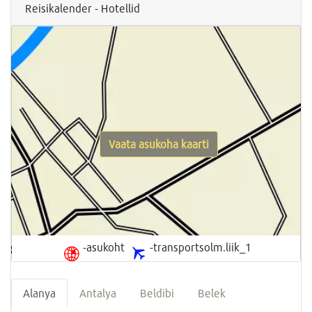
Reisikalender - Hotellid
Vaata asukoha kaarti
-asukoht
-transportsolm.liik_1
Alanya
Antalya
Beldibi
Belek