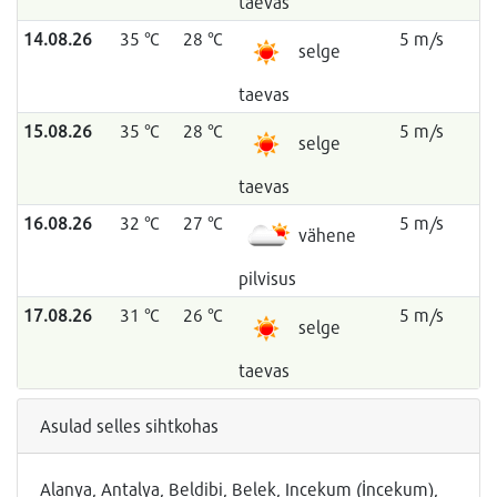
taevas
14.08.26
35 °C
28 °C
5 m/s
selge
taevas
15.08.26
35 °C
28 °C
5 m/s
selge
taevas
16.08.26
32 °C
27 °C
5 m/s
vähene
pilvisus
17.08.26
31 °C
26 °C
5 m/s
selge
taevas
Asulad selles sihtkohas
Alanya, Antalya, Beldibi, Belek, Incekum (İncekum),