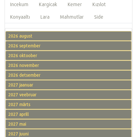
Incekum
Kargicak
Kemer
Kızılot
Konyaaltı
Lara
Mahmutlar
Side
2026 august
2026 september
2026 oktoober
2026 november
2026 detsember
2027 jaanuar
2027 veebruar
2027 märts
2027 aprill
2027 mai
2027 juuni