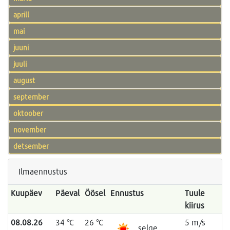
aprill
mai
juuni
juuli
august
september
oktoober
november
detsember
Ilmaennustus
Kuupäev
Päeval
Öösel
Ennustus
Tuule
kiirus
08.08.26
34 °C
26 °C
5 m/s
selge