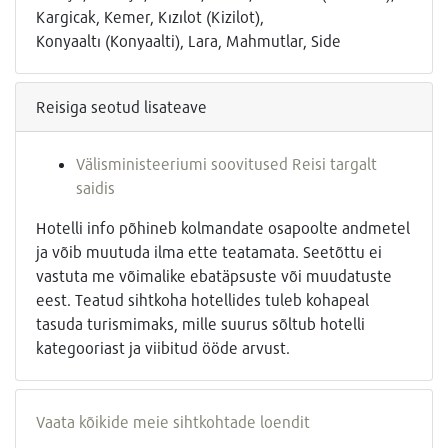
Kargicak, Kemer, Kızılot (Kizilot),
Konyaaltı (Konyaalti), Lara, Mahmutlar, Side
Reisiga seotud lisateave
Välisministeeriumi soovitused Reisi targalt
saidis
Hotelli info põhineb kolmandate osapoolte andmetel
ja võib muutuda ilma ette teatamata. Seetõttu ei
vastuta me võimalike ebatäpsuste või muudatuste
eest. Teatud sihtkoha hotellides tuleb kohapeal
tasuda turismimaks, mille suurus sõltub hotelli
kategooriast ja viibitud ööde arvust.
Vaata kõikide meie sihtkohtade loendit